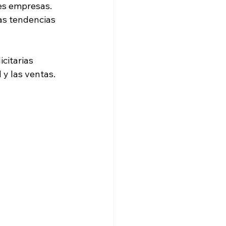
es empresas.
as tendencias 
citarias 
 y las ventas.