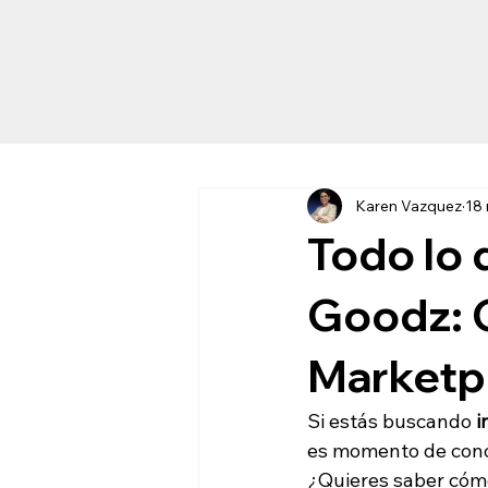
Karen Vazquez
18
Todo lo 
Goodz: 
Marketp
Si estás buscando 
i
es momento de conoc
¿Quieres saber cómo