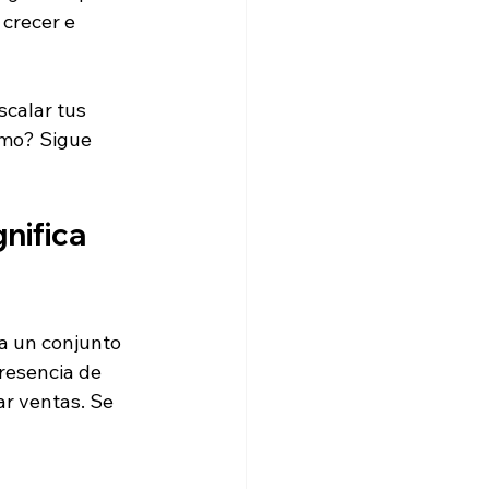
crecer e 
scalar tus 
ómo? Sigue 
nifica 
a un conjunto 
resencia de 
r ventas. Se 