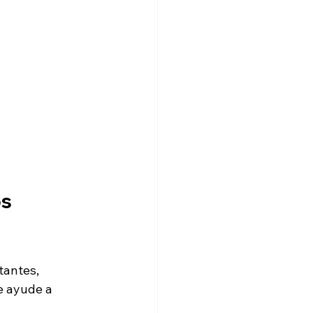
s 
tantes, 
te ayude a 