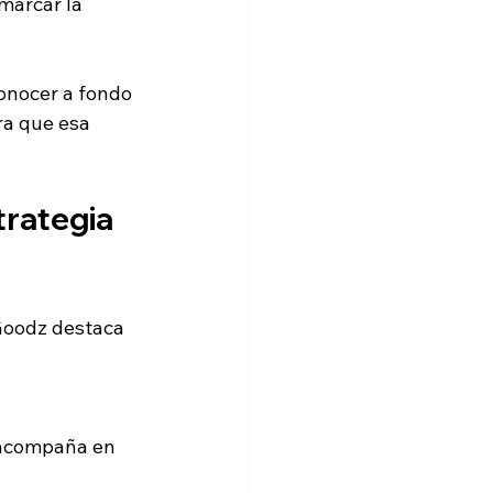
marcar la 
onocer a fondo 
ra que esa 
rategia 
Goodz destaca 
 acompaña en 