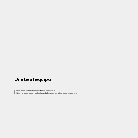
Unete al equipo
¿Te apasiona el ecommerce, la creatividad o los datos?
En Goodz estamos en constante búsqueda de talento que quiera crecer con nosotros.