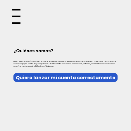
Menu
¿Quiénes somos?
Goodz nació con la misión de ayudar a las marcas a dominar el Ecommerce desde cualquier Marketplace y etapa. Comenzamos como operadores
de nuestras propias cuentas. Hoy acompañamos a distintos clientes con un enfoque en operación, contenido y crecimiento acelerado en canales
como Amazon, MercadoLibre, TikTok Shop y Alibaba.com
Quiero lanzar mi cuenta correctamente