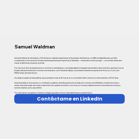
Samuel Waldman
Samuel Waldman es el fundador y CEO de Goodz. Ingeniero Industrial por el Tecnológico de Monterrey con MBA en Digital Business por ISDI,
complementó su formación en el Trepcamp Entrepreneurship Program de UC Berkeley —donde obtuvo el tercer lugar— y en un intercambio de 6
meses en Reichman University en Israel.
Con más de 8 años de experiencia en e-commerce, marketplaces y estrategia digital, ha trabajado desde dentro del ecosistema: operando marcas
propias, liderando el área de e-commerce en empresas como Fantasías Miguel, y acumulando experiencia operativa en Amazon y Coca-Cola
FEMSA antes de fundar Goodz.
Hoy dirige un equipo de especialistas que acompaña a más de 35 marcas en su crecimiento dentro de Amazon, MercadoLibre y TikTok Shop.
Samuel también es Socio Inversor y coordinador académico de la Especialización en Sales & E-commerce en ISDI México, donde ha formado a
cientos de profesionales del comercio electrónico. Es speaker en eventos como Amazon Conecta, Alibaba Summit y Everywhere eCommerce
Summit, miembro activo de la AMVO.
"No construimos una agencia. Creamos un equipo que opera como si cada cliente fuera su propia marca."
Contáctame en LinkedIn