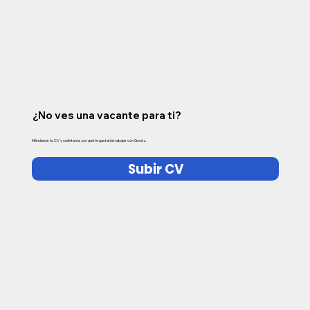
¿No ves una vacante para ti?
Mándanos tu CV y cuéntanos por qué te gustaría trabajar con Goodz.
Subir CV