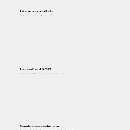
Estrategia de precios y BuyBox
Competitividad sin sacrificar márgenes o rentabilidad.
Logística y Envíos FBA/FBM
Asesoría en envíos, logística Prime, resurtido de inventarios y más.
Consultoría Especializada Amazon
Diagnóstico, auditoría, estrategia de expansión, revisión de catálogo, Ads y margen.