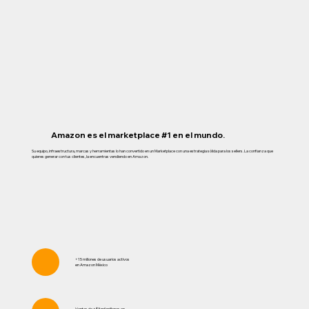
Amazon es el marketplace #1 en el mundo.
Su equipo, infraestructura, marcas y herramientas lo han convertido en un Marketplace con una estrategia sólida para los sellers. La confianza que
quieres generar con tus clientes, la encuentras vendiendo en Amazon.
+15 millones de usuarios activos
en Amazon México
Ventas de +$3 mil millones en