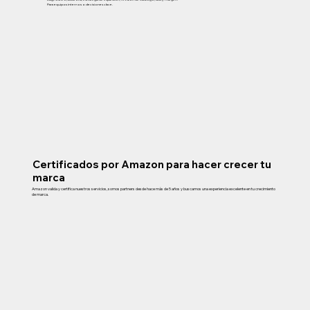
Para equipos internos o decisiones clave.
Certificados por Amazon para hacer crecer tu
marca
Amazon valida y certifica nuestros servicios, somos partners desde hace más de 5 años y buscamos una experiencia excelente en tu crecimiento
de marca.