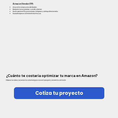
Amazon Vendor (1P):
Amazon te compra como distribuidor.
Ideal para marcas grandes o con alto volumen.
Goodz gestiona POs, promociones, márgenes y catálogo directamente.
Se puede ingresar con invitación de Amazon.
¿Cuánto te costaría optimizar tu marca en Amazon?
Déjanos tus datos y un asesor te contactará para conocer tu proyecto y enviarte tu cotización
Cotiza tu proyecto