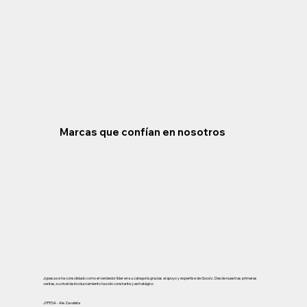
Marcas que confían en nosotros
Jypesa se ha consolidado como el vendedor líder en su categoría gracias al apoyo y expertise de Goodz. Desde nuestras primeras
ventas, su nivel de involucramiento ha sido constante y estratégico
JYPESA - Ale Zavaleta