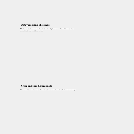
Optimización de Listings
Medimos el índice de calidad de tus listados: Optimizamos desde títulos hasta la
creación de contenido creativo.
Amazon Store & Contenido
El contenido creativo no solo es diseño, convertimos tus diseños en estrategia.