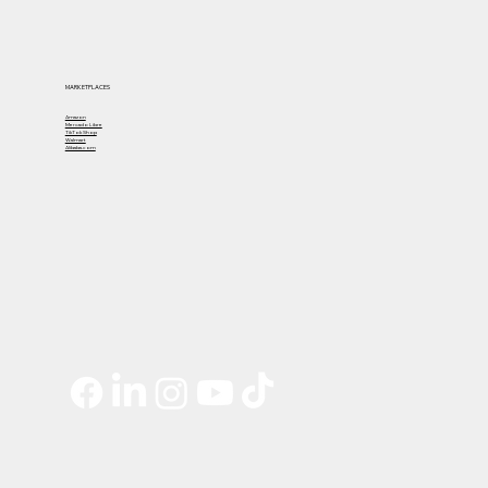
MARKETPLACES
Amazon
Mercado Libre
TikTok Shop
Walmart
Alibaba.com