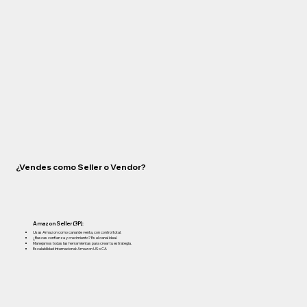
¿Vendes como Seller o Vendor?
Amazon Seller (3P):
Usas Amazon como canal de venta, con control total.
¿Buscas confianza y crecimiento? Es el canal ideal.
Manejamos todas las herramientas para crear tu estrategia.
Escalabilidad Internacional: Amazon US o CA