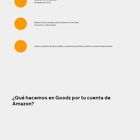
marketplace en 2024
Ideal para marcas propias, productos Directo al Consumidor
o productos con alta rotación
Cuenta con logística de clase mundial: La conversión al ser Prime, aumenta tu conversión drásticamente.
¿Qué hacemos en Goodz por tu cuenta de
Amazon?