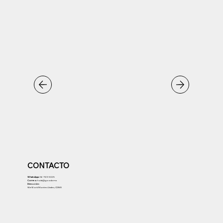
CONTACTO
WhatsApp:
56 1123 5025
Correo:
hola@goodz.mx
Dirección:
WeWork Montes Urales, CDMX