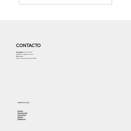
El Boom del Social Commerce: Guía de
Afiliados y Creadores en Mercado
Libre, Amazon y TikTok Shop
CONTACTO
WhatsApp:
56 1123 5025
Correo:
hola@goodz.mx
Dirección:
WeWork Montes Urales, CDMX
MARKETPLACES
Amazon
Mercado Libre
TikTok Shop
Walmart
Alibaba.com