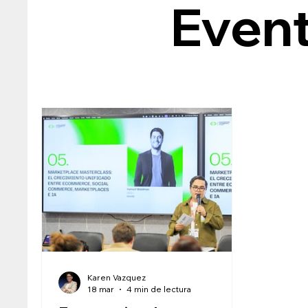
Event
Karen Vazquez
18 mar
4 min de lectura