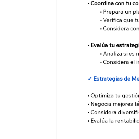
• Coordina con tu c
◦ Prepara un p
◦ Verifica que 
◦ Considera con
• Evalúa tu estrateg
◦ Analiza si es
◦ Considera el
✓ Estrategias de M
• Optimiza tu gestió
• Negocia mejores 
• Considera diversi
• Evalúa la rentabil