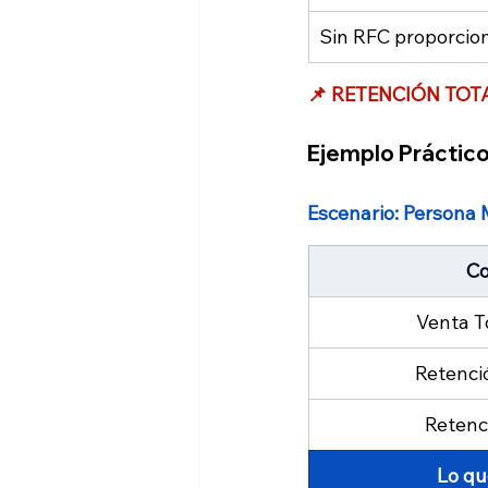
Sin RFC proporcio
📌 RETENCIÓN TOTAL
Ejemplo Práctic
Escenario: Persona 
Co
Venta T
Retenció
Retenc
Lo q