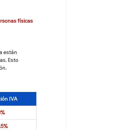
sonas físicas 
a están 
as. Esto 
ón.
ión IVA
8%
.5%