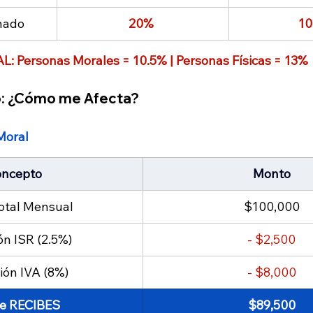
nado
20% 
1
: Personas Morales = 10.5% | Personas Físicas = 13%
o: ¿Cómo me Afecta?
Moral
ncepto
Monto
otal Mensual
$100,000
n ISR (2.5%) 
- $2,500
ión IVA (8%)
- $8,000
ue RECIBES
$89,500