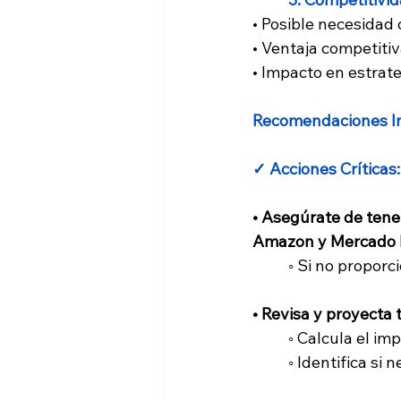
• Posible necesidad
• Ventaja competiti
• Impacto en estrat
Recomendaciones I
✓ Acciones Críticas:
• Asegúrate de tene
Amazon y Mercado 
◦ Si no proporc
• Revisa y proyecta 
◦ Calcula el i
◦ Identifica si 