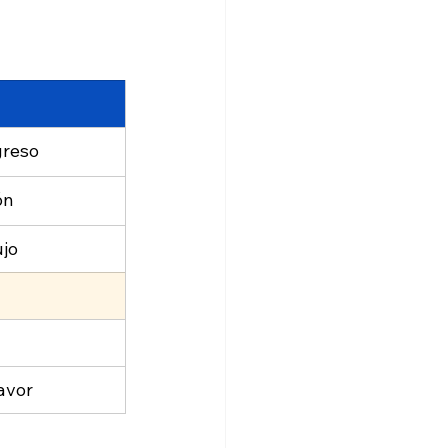
greso
ón
ujo
avor