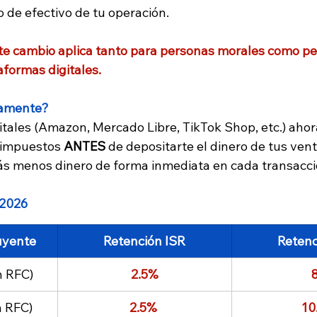
o de efectivo de tu operación.
 cambio aplica tanto para personas morales como per
formas digitales.
tamente?
itales (Amazon, Mercado Libre, TikTok Shop, etc.) ahor
 impuestos 
ANTES
 de depositarte el dinero de tus vent
irás menos dinero de forma inmediata en cada transacci
 2026
uyente
Retención ISR
Retenc
n RFC)
2.5%
 
n RFC) 
2.5% 
10