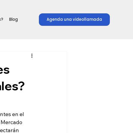
s?
Blog
Agenda una videollamada
es
ales?
ntes en el 
 Mercado 
ectarán 